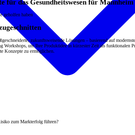
kte für das Gesundheitswesen für Mannheim
he geholfen haben
zugeschnitten
aßgeschneiderte, zukunftsweisende Lösungen – basierend auf modernst
g Workshops, um Ihre Produktidee in kürzester Zeit als funktionalen 
erte Konzepte zu ermöglichen.
Risiko zum Markterfolg führen?