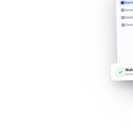
Start
Such
Detail
Chec
Nut
echt