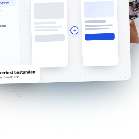
screen
e
kout
zertest bestanden
es Feedback