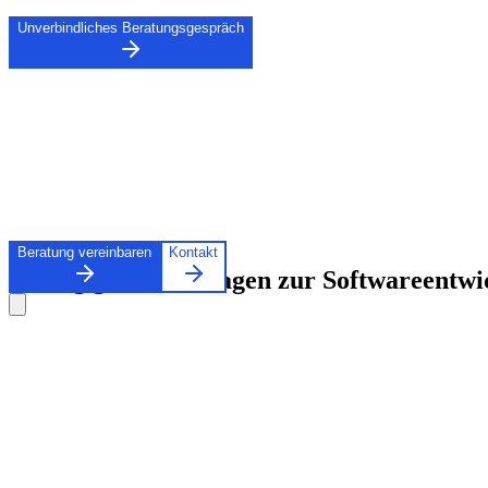
Unverbindliches Beratungsgespräch
Bereit für Ihre digitale Transformation?
Vereinbaren Sie jetzt ein unverbindliches Strategiegespräch mit einem
Beratungsgespräch buchen
Beratung vereinbaren
Kontakt
Häufig gestellte Fragen zur Softwareentw