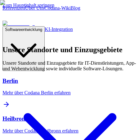
Zum Hauptinhalt springen
Referenzen
Über Uns
Codana-Wiki
Blog
KI-Integration
Softwareentwicklung
Unsere Standorte und Einzugsgebiete
Unsere Standorte und Einzugsgebiete für IT-Dienstleistungen, App-
und Webentwicklung sowie individuelle Software-Lösungen.
Berlin
Mehr über Codana
Berlin
erfahren
Heilbronn
Mehr über Codana
Heilbronn
erfahren