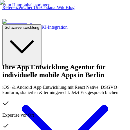
Zum Hauptinhalt springen
Referenzen
Über Uns
Codana-Wiki
Blog
KI-Integration
Softwareentwicklung
Ihre
App Entwicklung Agentur
für
individuelle mobile Apps in Berlin
iOS- & Android-App-Entwicklung mit React Native. DSGVO-
konform, skalierbar & termingerecht. Jetzt Erstgespräch buchen.
Expertise vor Ort