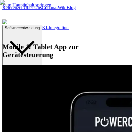
Zum Hauptinhalt springen
Referenzen
Über Uns
Codana-Wiki
Blog
KI-Integration
Softwareentwicklung
Mobile & Tablet App zur
Gerätesteuerung