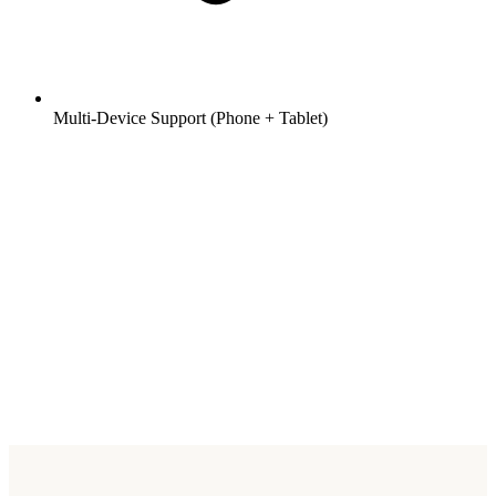
Multi-Device Support (Phone + Tablet)
Ihr nächstes Projekt verdient die richtige
Umsetzung.
Wir entwickeln Software, die unter echten Bedingungen besteht —
vom ersten Konzept bis zum Launch.
Beratung buchen