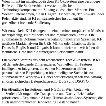
Wien nimmt im mitteleuropäischen KI-Ökosystem eine besondere
Rolle ein: Die Stadt verbindet westeuropäische
Technologiekompetenz mit Zugang zu östlichen Märkten. Für
Wiener Unternehmen, die in Ungarn, Tschechien, der Slowakei oder
Polen aktiv sind, ist KI ein strategisches Instrument für
grenzüberschreitende Skalierung.
Wir entwickeln KI-Lösungen mit einem mitteleuropäischen Mindset:
mehrsprachig, kulturell sensibel und regulatorisch korrekt. Ob
automatisierte Dokumentenverarbeitung in mehreren Sprachen, KI-
gestützte Marktanalysen für CEE-Märkte oder Chatbots, die in
Deutsch, Englisch und Ungarisch kommunizieren – wir haben die
technische Tiefe und die strategische Perspektive dafür.
Für Wiener Startups aus dem wachsenden Tech-Ökosystem ist KI
oft der entscheidende Differenzierer. Wir helfen, KI-Features
intelligent zu integrieren, die echten Nutzernutzen stiften – von
personalisierten Empfehlungen über intelligente Suche bis zu
automatisierten Workflows. Dabei berücksichtigen wir von Anfang
an österreichisches Datenschutzrecht (DSG) und DSGVO.
Für öffentliche Institutionen und NGOs in Wien bieten wir
außerdem Lösungen, die Transparenz und Nachvollziehbarkeit
priorisieren – Explainable AI und Human-in-the-Loop-Systeme, die
auch unter öffentlicher Beobachtung Bestand haben.