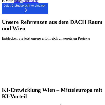
E-Mail:
info@codana.de
Jetzt Erstgespräch vereinbaren
Unsere
Referenzen
aus dem DACH Raum
und
Wien
Entdecken Sie jetzt unsere erfolgreich umgesetzten Projekte
Bereit für KI-Integration für Wien?
Vereinbaren Sie jetzt ein unverbindliches Strategiegespräch mit
einem unserer Experten für Wien.
Beratungsgespräch buchen
KI-Entwicklung Wien – Mitteleuropa mit
KI-Vorteil