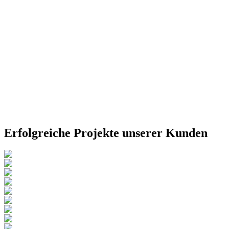
ung
Jetzt Beratungsgespräch vereinbaren
Wien
Erfolgreiche Projekte unserer Kunden