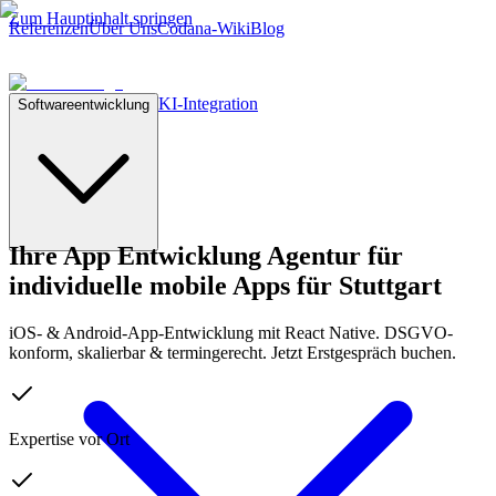
Zum Hauptinhalt springen
Referenzen
Über Uns
Codana-Wiki
Blog
KI-Integration
Softwareentwicklung
Ihre
App Entwicklung Agentur
für
individuelle mobile Apps für Stuttgart
iOS- & Android-App-Entwicklung mit React Native. DSGVO-
konform, skalierbar & termingerecht. Jetzt Erstgespräch buchen.
Expertise vor Ort