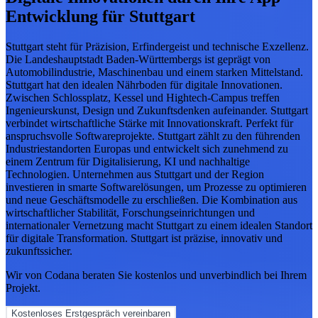
Entwicklung für Stuttgart
Stuttgart steht für Präzision, Erfindergeist und technische Exzellenz.
Die Landeshauptstadt Baden-Württembergs ist geprägt von
Automobilindustrie, Maschinenbau und einem starken Mittelstand.
Stuttgart hat den idealen Nährboden für digitale Innovationen.
Zwischen Schlossplatz, Kessel und Hightech-Campus treffen
Ingenieurskunst, Design und Zukunftsdenken aufeinander. Stuttgart
verbindet wirtschaftliche Stärke mit Innovationskraft. Perfekt für
anspruchsvolle Softwareprojekte. Stuttgart zählt zu den führenden
Industriestandorten Europas und entwickelt sich zunehmend zu
einem Zentrum für Digitalisierung, KI und nachhaltige
Technologien. Unternehmen aus Stuttgart und der Region
investieren in smarte Softwarelösungen, um Prozesse zu optimieren
und neue Geschäftsmodelle zu erschließen. Die Kombination aus
wirtschaftlicher Stabilität, Forschungseinrichtungen und
internationaler Vernetzung macht Stuttgart zu einem idealen Standort
für digitale Transformation. Stuttgart ist präzise, innovativ und
zukunftssicher.
Wir von Codana beraten Sie kostenlos und unverbindlich bei Ihrem
Projekt.
Kostenloses Erstgespräch vereinbaren