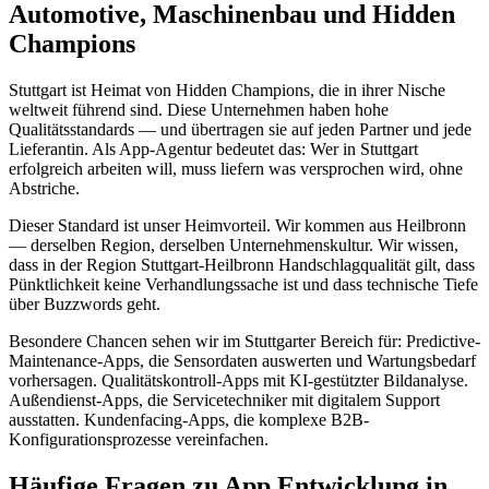
Automotive, Maschinenbau und Hidden
Champions
Stuttgart ist Heimat von Hidden Champions, die in ihrer Nische
weltweit führend sind. Diese Unternehmen haben hohe
Qualitätsstandards — und übertragen sie auf jeden Partner und jede
Lieferantin. Als App-Agentur bedeutet das: Wer in Stuttgart
erfolgreich arbeiten will, muss liefern was versprochen wird, ohne
Abstriche.
Dieser Standard ist unser Heimvorteil. Wir kommen aus Heilbronn
— derselben Region, derselben Unternehmenskultur. Wir wissen,
dass in der Region Stuttgart-Heilbronn Handschlagqualität gilt, dass
Pünktlichkeit keine Verhandlungssache ist und dass technische Tiefe
über Buzzwords geht.
Besondere Chancen sehen wir im Stuttgarter Bereich für: Predictive-
Maintenance-Apps, die Sensordaten auswerten und Wartungsbedarf
vorhersagen. Qualitätskontroll-Apps mit KI-gestützter Bildanalyse.
Außendienst-Apps, die Servicetechniker mit digitalem Support
ausstatten. Kundenfacing-Apps, die komplexe B2B-
Konfigurationsprozesse vereinfachen.
Häufige Fragen zu App Entwicklung in