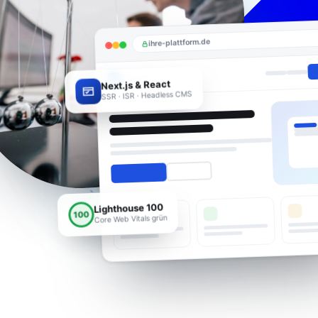
ihre-plattform.de
Next.js & React
SSR · ISR · Headless CMS
Lighthouse 100
100
Core Web Vitals grün