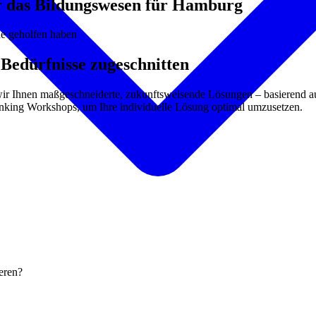
r das Bildungswesen für Hamburg
he geholfen haben
 Bedürfnisse zugeschnitten
 wir Ihnen maßgeschneiderte, zukunftsweisende Lösungen – basierend 
inking Workshops, um Ihre individuelle Lösung optimal umzusetzen.
ieren?