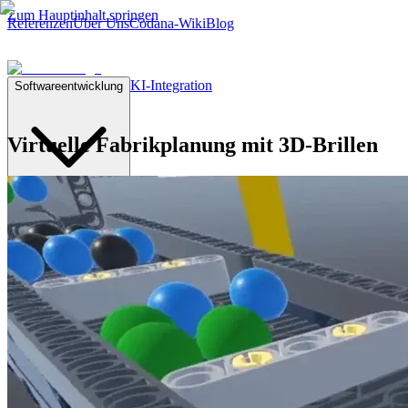
Zum Hauptinhalt springen
Referenzen
Über Uns
Codana-Wiki
Blog
KI-Integration
Softwareentwicklung
Virtuelle Fabrikplanung mit 3D-Brillen