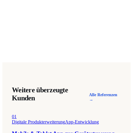
Wir entwickeln Software, die unter echten Bedingungen besteht —
vom ersten Konzept bis zum Launch.
Beratung buchen
Weitere überzeugte
Alle Referenzen
Kunden
→
01
Digitale Produkterweiterung
App-Entwicklung